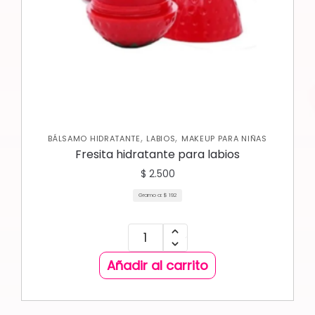
,
,
BÁLSAMO HIDRATANTE
LABIOS
MAKEUP PARA NIÑAS
Fresita hidratante para labios
$
2.500
Gramo a:
$
192
Añadir al carrito