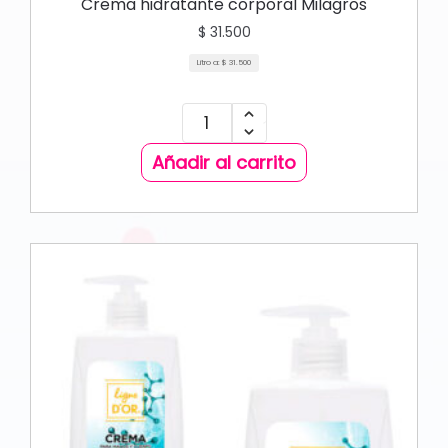
Crema hidratante corporal Milagros
$
31.500
Litro a:
$
31.500
Añadir al carrito