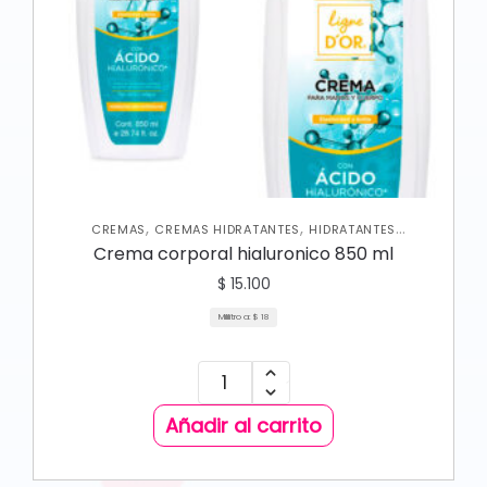
,
,
CREMAS
CREMAS HIDRATANTES
HIDRATANTES
,
,
CORPORALES
NUEVA COLECCIÓN
SKIN CARE CORPORAL
Crema corporal hialuronico 850 ml
$
15.100
Mililitro a:
$
18
Añadir al carrito