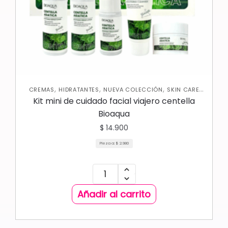
,
,
,
CREMAS
HIDRATANTES
NUEVA COLECCIÓN
SKIN CARE
FACIAL
Kit mini de cuidado facial viajero centella
Bioaqua
$
14.900
Pieza a:
$
2.980
Añadir al carrito