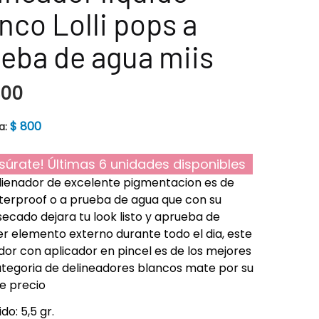
nco Lolli pops a
eba de agua miis
400
$
800
a:
súrate! Últimas 6 unidades disponibles
lienador de excelente pigmentacion es de
terproof o a prueba de agua que con su
secado dejara tu look listo y aprueba de
er elemento externo durante todo el dia, este
dor con aplicador en pincel es de los mejores
ategoria de delineadores blancos mate por su
e precio
do: 5,5 gr.