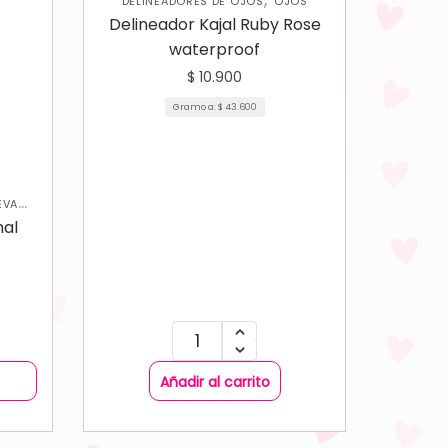
DELINEADORES DE OJOS
OJOS
Delineador Kajal Ruby Rose
waterproof
$
10.900
Gramo a:
$
43.600
EVA
nal
Añadir al carrito