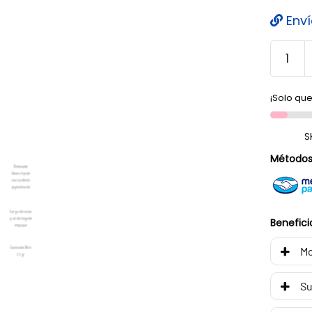
Enví
¡Solo que
S
Métodos
Benefici
Mo
Su