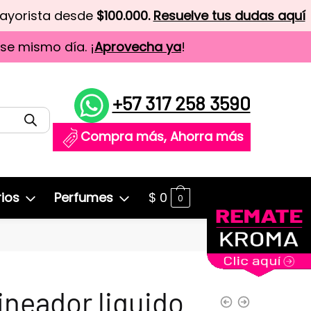
mayorista desde
$100.000.
Resuelve tus dudas aquí
ese mismo día. ¡
Aprovecha ya
!
+57 317 258 3590
Compra más, Ahorra más
ios
Perfumes
$
0
0
ineador liquido