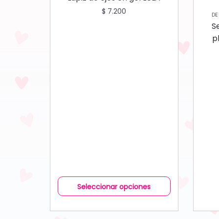
$
7.200
DE
S
p
c
Seleccionar opciones