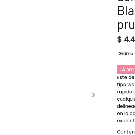
Bla
pru
$
4.
Gramo 
¡Apre
Este de
tipo wa
rapido 
cualqui
delinea
en la c
exclent
Conteni