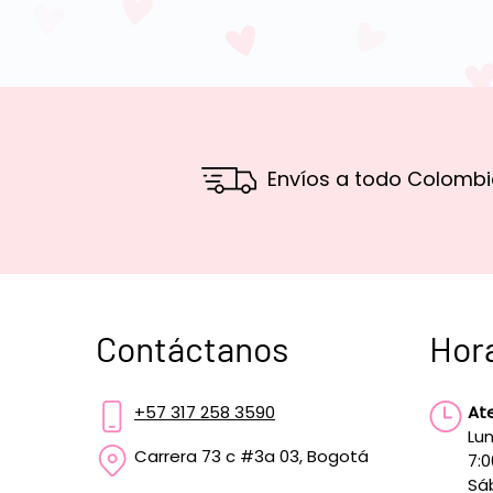
Envíos a todo Colombi
Contáctanos
Hor
+57 317 258 3590
At
Lun
Carrera 73 c #3a 03, Bogotá
7:
Sá