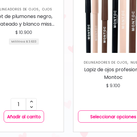
,
LINEADORES DE OJOS
OJOS
et de plumones negro,
lateado y blanco miss
osmetics WaterProof
$
10.900
Mililitro a:
$
3.633
,
DELINEADORES DE OJOS
NU
,
COLECCIÓN
OJOS
Lapiz de ojos profesio
Montoc
$
9.100
Añadir al carrito
Seleccionar opciones