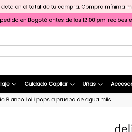
e dcto en el total de tu compra. Compra mínima 
 pedido en Bogotá antes de las 12:00 pm. recibes 
laje
Cuidado Capilar
Uñas
Accesor
do Blanco Lolli pops a prueba de agua miis
del