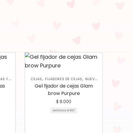
,
,
AS Y
CEJAS
FIJADORES DE CEJAS
NUEVA
COLECCIÓN
as
Gel fijador de cejas Glam
brow Purpure
$
8.000
Mililitro a:
$
667