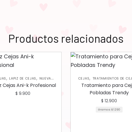
Productos relacionados
,
,
,
JAS
LAPIZ DE CEJAS
NUEVA
CEJAS
TRATAMIENTOS DE CEJ
,
COLECCIÓN
OJOS
PESTAÑAS
z Cejas Ani-k Profesional
Tratamiento para Cej
Pobladas Trendy
$
9.900
$
12.900
Gramo a:
$
1.290