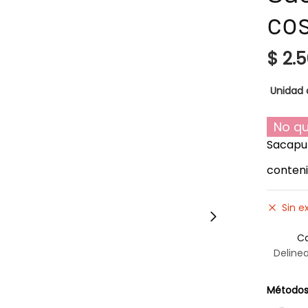
co
$
2.5
Unidad 
No qu
Sacapu
conteni
Sin e
Ca
Deline
Métodos