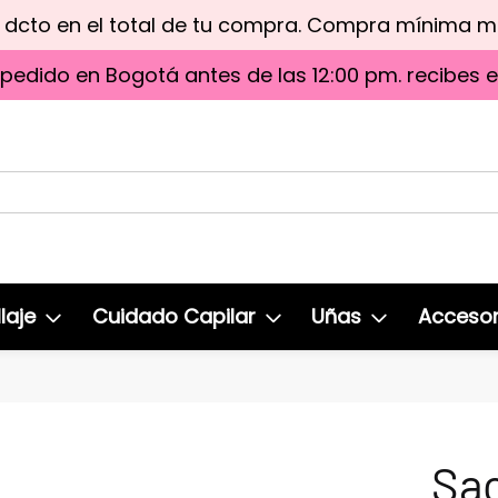
e dcto en el total de tu compra. Compra mínima 
 pedido en Bogotá antes de las 12:00 pm. recibes 
laje
Cuidado Capilar
Uñas
Accesor
Sa