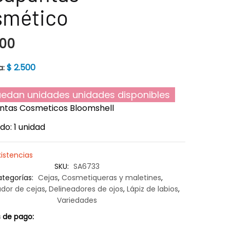
smético
00
$
2.500
a:
edan unidades unidades disponibles
ntas Cosmeticos Bloomshell
do: 1 unidad
xistencias
SKU:
SA6733
tegorías:
Cejas
,
Cosmetiqueras y maletines
,
ador de cejas
,
Delineadores de ojos
,
Lápiz de labios
,
Variedades
 de pago: