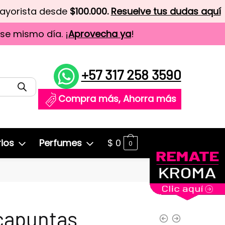
mayorista desde
$100.000.
Resuelve tus dudas aquí
ese mismo día. ¡
Aprovecha ya
!
+57 317 258 3590
Compra más, Ahorra más
ios
Perfumes
$
0
0
capuntas