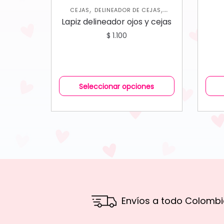
,
,
CEJAS
DELINEADOR DE CEJAS
,
DELINEADORES DE OJOS
OJOS
Lapiz delineador ojos y cejas
$
1.100
Seleccionar opciones
Envíos a todo Colombi