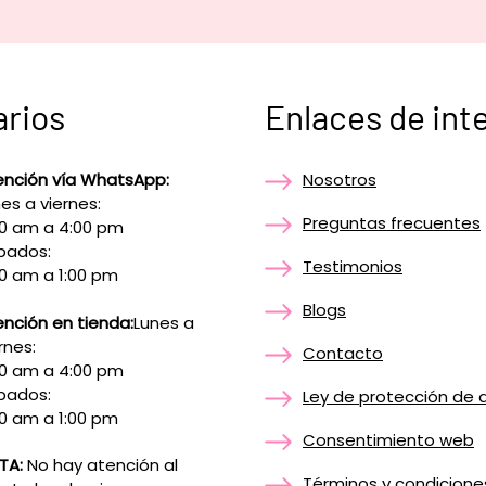
arios
Enlaces de int
ención vía WhatsApp:
Nosotros
es a viernes:
Preguntas frecuentes
00 am a 4:00 pm
bados:
Testimonios
0 am a 1:00 pm
Blogs
nción en tienda:
Lunes a
rnes:
Contacto
00 am a 4:00 pm
bados:
Ley de protección de 
0 am a 1:00 pm
Consentimiento web
TA:
No hay atención al
Términos y condicione