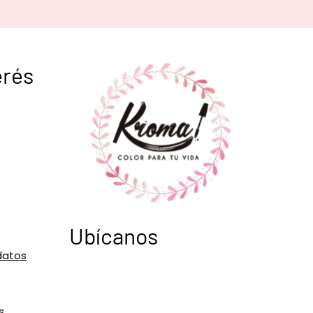
erés
Ubícanos
datos
s