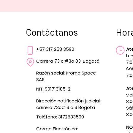
Contáctanos
Hor
+57 317 258 3590
At
Lun
Carrera 73 c #3a 03, Bogotá
7:
Sá
Razón social: Kroma Space
7:0
SAS
Ate
NIT: 901713185-2
vie
Dirección notificación judicial:
8:
carrera 73c# 3 a 3 Bogotá
Sá
8:0
Teléfono: 3172583590
NO
Correo Electrónico: