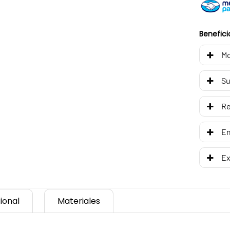
Benefici
Mo
Su
R
En
Ex
ional
Materiales