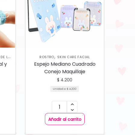
,
DE LA
ROSTRO
SKIN CARE FACIAL
,
LES
l y
Espejo Mediano Cuadrado
 CARE
Conejo Maquillaje
IAL
$
4.200
Unidad a:
$
4.200
Añadir al carrito