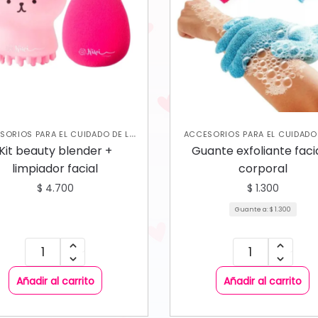
SORIOS PARA EL CUIDADO DE LA
ACCESORIOS PARA EL CUIDADO 
,
,
,
PIEL
BROCHAS
JABONES Y
PIEL
EXFOLIANTES CORPORA
Kit beauty blender +
Guante exfoliante facia
,
,
FOLIANTES
SKIN CARE FACIAL
JABONES Y EXFOLIANTES
SKIN
limpiador facial
corporal
,
CORPORAL
SKIN CARE FAC
$
4.700
$
1.300
Guante a:
$
1.300
Añadir al carrito
Añadir al carrito