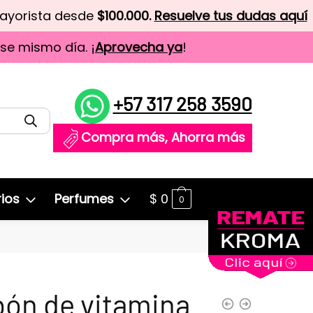
mayorista desde
$100.000.
Resuelve tus dudas aquí
ese mismo día. ¡
Aprovecha ya
!
+57 317 258 3590
Compra más, Ahorra más
ios
Perfumes
$
0
0
ón de vitamina