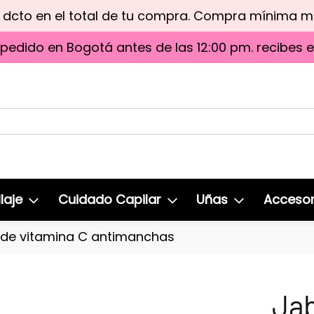
e dcto en el total de tu compra. Compra mínima 
 pedido en Bogotá antes de las 12:00 pm. recibes 
laje
Cuidado Capilar
Uñas
Accesor
de vitamina C antimanchas
Jab