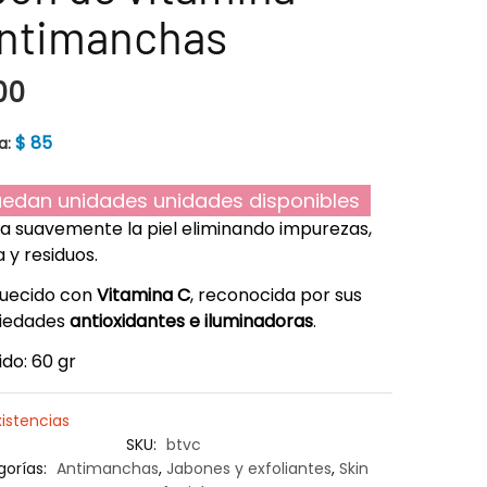
antimanchas
00
$
85
a:
edan unidades unidades disponibles
ia suavemente la piel eliminando impurezas,
 y residuos.
quecido con
Vitamina C
, reconocida por sus
iedades
antioxidantes e iluminadoras
.
do: 60 gr
xistencias
SKU:
btvc
gorías:
Antimanchas
,
Jabones y exfoliantes
,
Skin