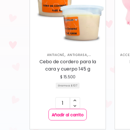
,
,
ANTIACNÉ
ANTIGRASA
ACCE
,
ANTIMANCHAS
ANTIMANCHAS
Cebo de cordero para la
,
,
CORPORAL
HIDRATANTES
SKIN CARE
EX
cara y cuerpo 145 g
FACIAL
$
15.500
Gramo a:
$
107
Añadir al carrito