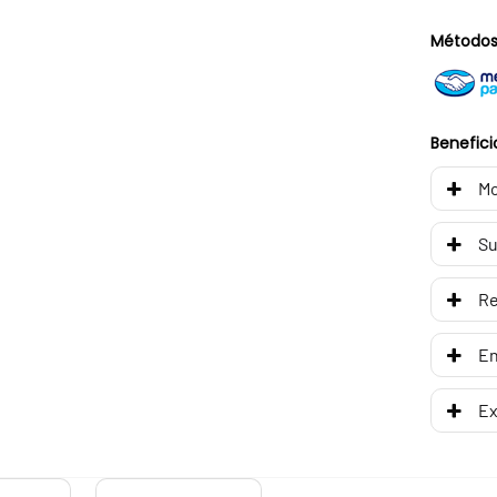
Métodos
Benefici
Mo
Su
R
En
Ex