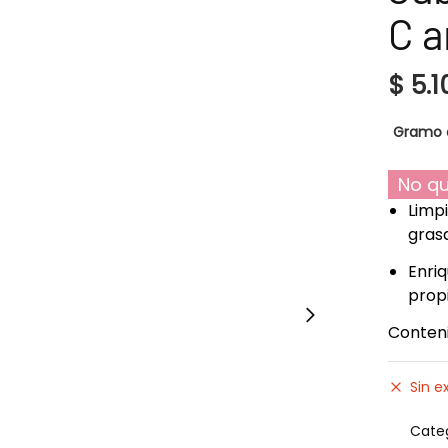
C 
$
5.1
Gramo 
No qu
Limp
grasa
Enri
prop
Conteni
Sin e
Cate