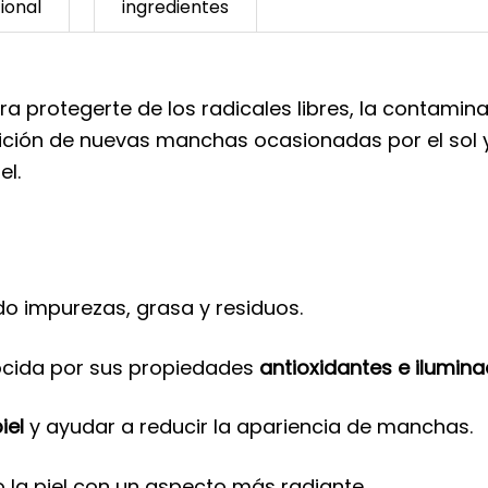
ional
ingredientes
protegerte de los radicales libres, la contaminac
ición de nuevas manchas ocasionadas por el sol y 
el.
do impurezas, grasa y residuos.
ocida por sus propiedades
antioxidantes e ilumin
iel
y ayudar a reducir la apariencia de manchas.
o la piel con un aspecto más radiante.