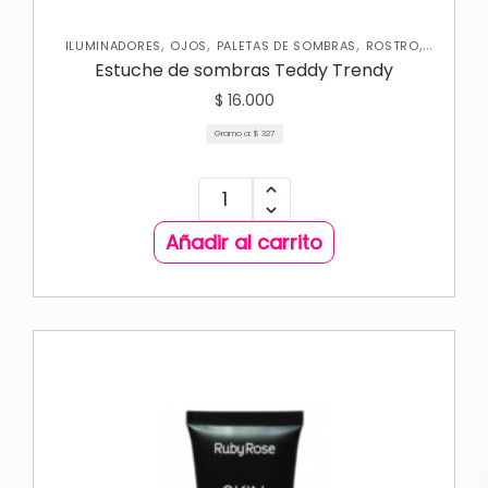
,
,
,
,
ILUMINADORES
OJOS
PALETAS DE SOMBRAS
ROSTRO
RUBORES
Estuche de sombras Teddy Trendy
$
16.000
Gramo a:
$
327
Añadir al carrito