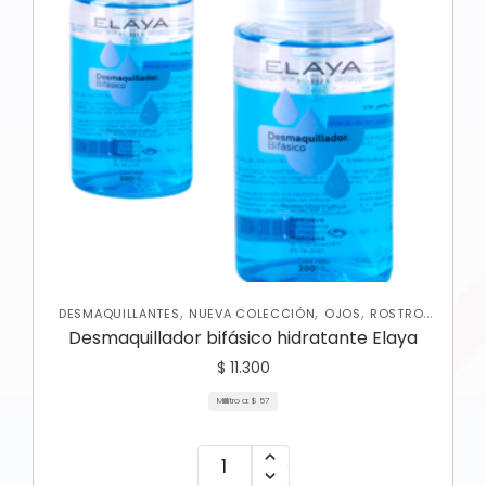
,
,
,
,
DESMAQUILLANTES
NUEVA COLECCIÓN
OJOS
ROSTRO
SKIN CARE FACIAL
Desmaquillador bifásico hidratante Elaya
$
11.300
Mililitro a:
$
57