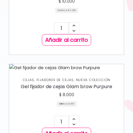
$
10.000
Gramo a:
$
1.250
Añadir al carrito
,
,
CEJAS
FIJADORES DE CEJAS
NUEVA COLECCIÓN
Gel fijador de cejas Glam brow Purpure
$
8.000
Mililitro a:
$
667