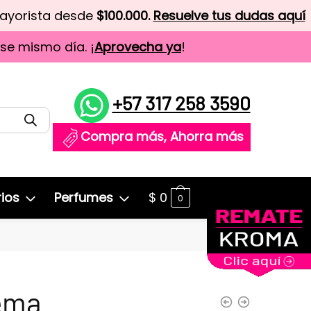
mayorista desde
$100.000.
Resuelve tus dudas aquí
ese mismo día. ¡
Aprovecha ya
!
+57 317 258 3590
Compra más, Ahorra más
ios
Perfumes
$
0
0
ema