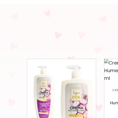
CR
HID
Hum