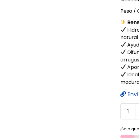
Peso / 
Bene
Hidr
natural 
Ayuda
Difum
arrugas 
Aport
Ideal
maduras
Enví
¡Solo que