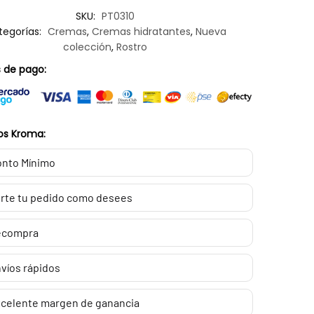
SKU:
PT0310
tegorías:
Cremas
,
Cremas hidratantes
,
Nueva
colección
,
Rostro
 de pago:
os Kroma:
nto Mínimo
rte tu pedido como desees
ecompra
víos rápidos
celente margen de ganancia