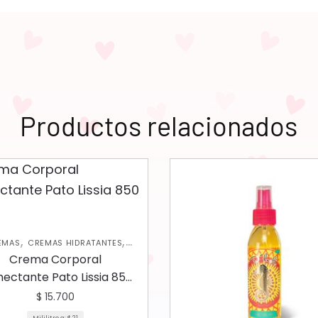
Productos relacionados
,
,
EMAS
CREMAS HIDRATANTES
,
EXFOLIANTES CORPORALES
Crema Corporal
,
RATANTES CORPORALES
NUEVA
ectante Pato Lissia 850
COLECCIÓN
ml
$
15.700
Mililitro a:
$
21