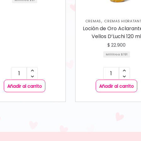
,
CREMAS
CREMAS HIDRATAN
SKIN CARE CORPORAL
Lociòn de Oro Aclarant
Vellos D’Luchi 120 m
$
22.900
Mililitro a:
$
191
Añadir al carrito
Añadir al carrito