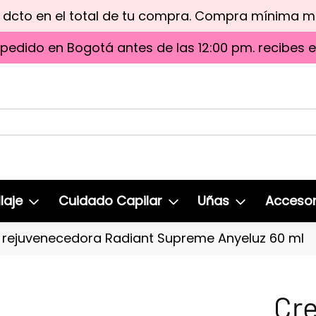
e dcto en el total de tu compra. Compra mínima 
 pedido en Bogotá antes de las 12:00 pm. recibes 
laje
Cuidado Capilar
Uñas
Accesor
rejuvenecedora Radiant Supreme Anyeluz 60 ml
Cr