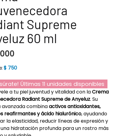
juvenecedora
diant Supreme
eluz 60 ml
.000
$
750
a:
súrate! Últimas 11 unidades disponibles
ele a tu piel juventud y vitalidad con la
Crema
necedora Radiant Supreme de Anyeluz
. Su
a avanzada combina
activos antioxidantes,
s reafirmantes y ácido hialurónico
, ayudando
ar la elasticidad, reducir líneas de expresión y
 una hidratación profunda para un rostro más
o y saludable.