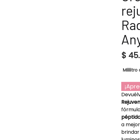
re
Ra
Any
$
45
Mililitro 
¡Apre
Devuélv
Rejuve
fórmul
péptido
a mejor
brindar
luminos