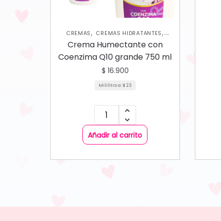
,
,
CREMAS
CREMAS HIDRATANTES
,
HIDRATANTES CORPORALES
NUEVA
Crema Humectante con
,
COLECCIÓN
SKIN CARE CORPORAL
Coenzima Q10 grande 750 ml
$
16.900
Mililitro a:
$
23
Añadir al carrito