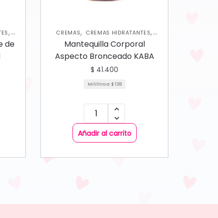
,
,
,
TES
CREMAS
CREMAS HIDRATANTES
,
NUEVA COLECCIÓN
SKIN CARE
e de
Mantequilla Corporal
CORPORAL
l
Aspecto Bronceado KABA
$
41.400
Mililitro a:
$
138
Añadir al carrito