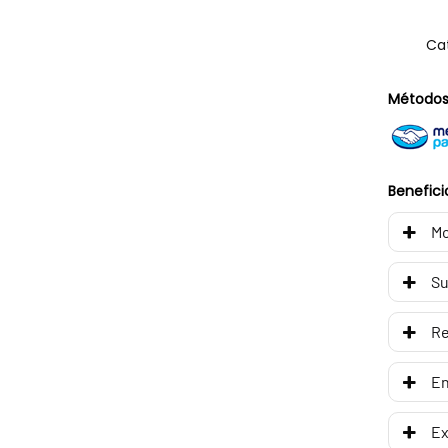
Ca
Métodos
Benefici
Mo
Su
R
En
Ex