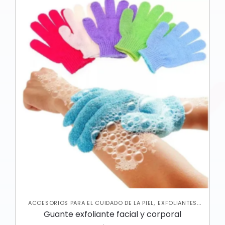
,
ACCESORIOS PARA EL CUIDADO DE LA PIEL
EXFOLIANTES
,
,
CORPORALES
JABONES Y EXFOLIANTES
SKIN CARE
Guante exfoliante facial y corporal
,
CORPORAL
SKIN CARE FACIAL