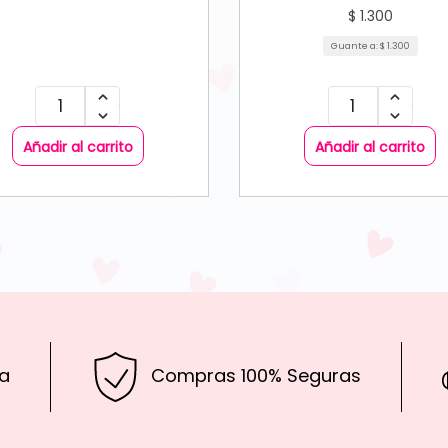
$
1.300
Guante a:
$
1.300
Añadir al carrito
Añadir al carrito
a
Compras 100% Seguras