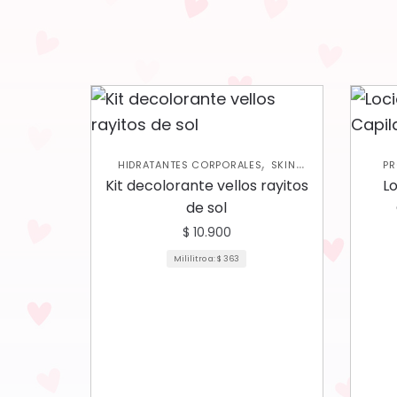
,
HIDRATANTES CORPORALES
SKIN
PR
CARE CORPORAL
Kit decolorante vellos rayitos
L
de sol
$
10.900
Mililitro a:
$
363