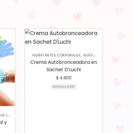
,
HIDRATANTES CORPORALES
NUEVA
,
COLECCIÓN
SKIN CARE CORPORAL
Crema Autobronceadora en
Sachet D’Luchi
$
4.800
Mililitro a:
$
320
DE LA
,
LES
l y
 CARE
IAL