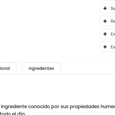
Su
R
En
Ex
ional
ingredientes
n ingrediente conocido por sus propiedades humec
odo el día.