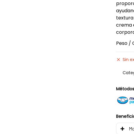
proporc
ayudand
textura
crema e
corpora
Peso / 
Sin e
Cate
Métodos
Benefici
Mo