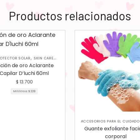
Productos relacionados
,
OTECTOR SOLAR
SKIN CARE
CORPORAL
oción de oro Aclarante
Capilar D’luchi 60ml
$
13.700
Mililitro a:
$
228
ACCESORIOS PARA EL CUIDADO 
,
PIEL
EXFOLIANTES CORPORA
Guante exfoliante facia
,
JABONES Y EXFOLIANTES
SKIN
corporal
,
CORPORAL
SKIN CARE FAC