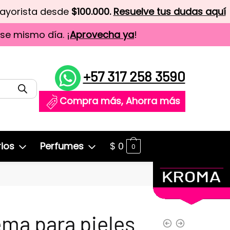
mayorista desde
$100.000.
Resuelve tus dudas aquí
ese mismo día. ¡
Aprovecha ya
!
+57 317 258 3590
Compra más, Ahorra más
ios
Perfumes
$
0
0
ma para pieles