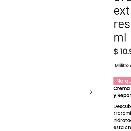
ex
res
ml
$
10.
Mililitro 
No qu
Crema C
y Repar
Descub
tratami
hidrata
esta cr