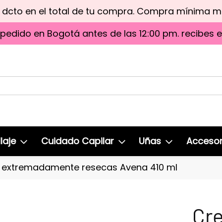
e dcto en el total de tu compra. Compra mínima 
 pedido en Bogotá antes de las 12:00 pm. recibes 
laje
Cuidado Capilar
Uñas
Accesor
 extremadamente resecas Avena 410 ml
Cre