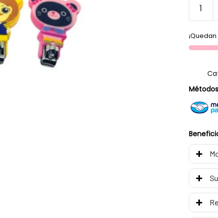
¡Quedan 
Ca
Métodos
Benefici
Mo
Su
R