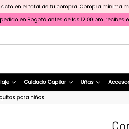
e dcto en el total de tu compra. Compra mínima 
 pedido en Bogotá antes de las 12:00 pm. recibes 
laje
Cuidado Capilar
Uñas
Accesor
uitos para niños
Co