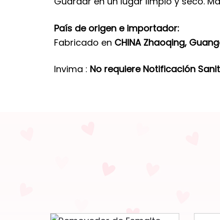
Guardar en un lugar limpio y seco. Ma
País de origen e importador:
Fabricado en
CHINA Zhaoqing, Guan
Invima :
No requiere Notificación Sanit