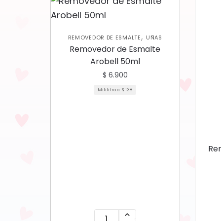
,
REMOVEDOR DE ESMALTE
UÑAS
Removedor de Esmalte
Arobell 50ml
$
6.900
Mililitro a:
$
138
Rem