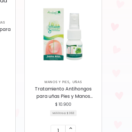
ÑAS
 para
,
MANOS Y PIES
UÑAS
Tratamiento Antihongos
para uñas Pies y Manos
Arobell
$
10.900
Mililitro a:
$
363