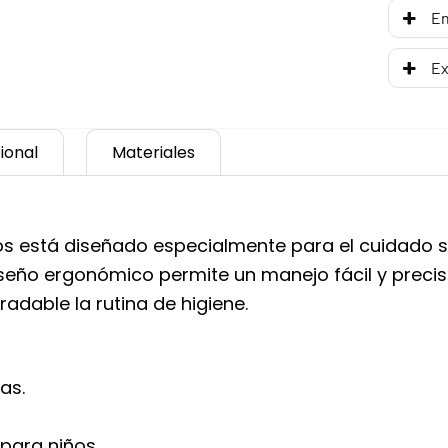
En
Ex
ional
Materiales
os está diseñado especialmente para el cuidado s
ño ergonómico permite un manejo fácil y preciso
dable la rutina de higiene.
as.
para niños.