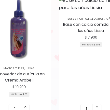
,
BASES FORTALECEDORAS
U
Base con calcio comida
las uñas Lissia
$
7.900
Mililitro a:
$
608
,
MANOS Y PIES
UÑAS
ovedor de cutícula en
Crema Arobell
$
10.200
Mililitro a:
$
60