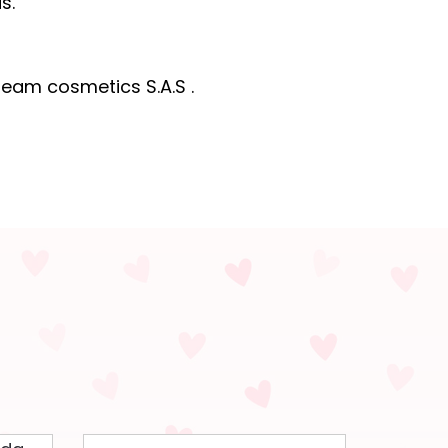
s.
eam cosmetics S.A.S .