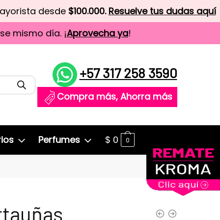
mayorista desde
$100.000.
Resuelve tus dudas aquí
ese mismo día. ¡
Aprovecha ya
!
+57 317 258 3590
Compra más, Ahorra más
ios
Perfumes
$
0
0
rtauñas