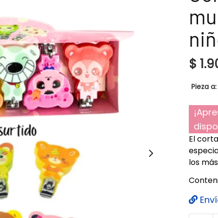
mu
niñ
$
1.9
Pieza a:
¡Apre
dispo
El cort
especia
los más
Conteni
Enví