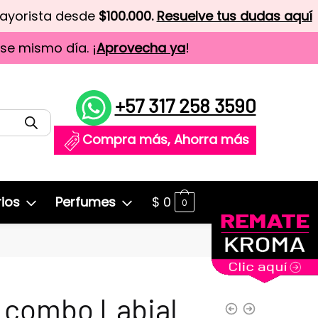
mayorista desde
$100.000.
Resuelve tus dudas aquí
ese mismo día. ¡
Aprovecha ya
!
+57 317 258 3590
Compra más, Ahorra más
ios
Perfumes
$
0
0
 combo Labial