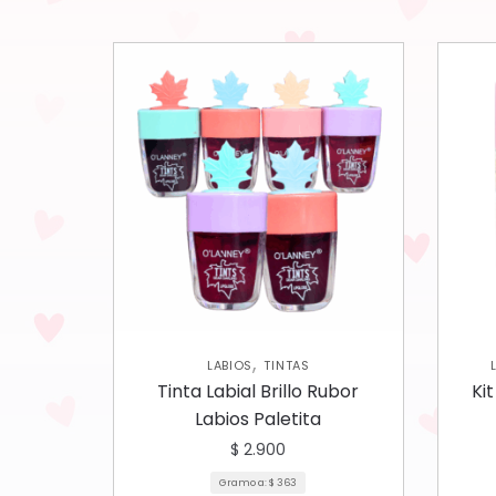
,
LABIOS
TINTAS
Tinta Labial Brillo Rubor
Ki
Labios Paletita
$
2.900
Gramo a:
$
363