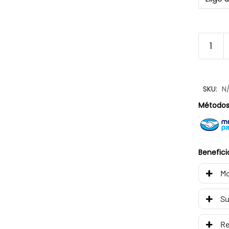
SKU:
N
Métodos
Benefici
Mo
Su
R