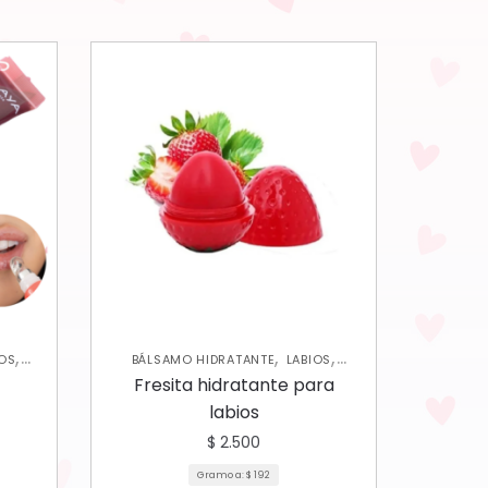
,
,
,
LOS
BÁLSAMO HIDRATANTE
LABIOS
N
MAKEUP PARA NIÑAS
Fresita hidratante para
labios
$
2.500
Gramo a:
$
192