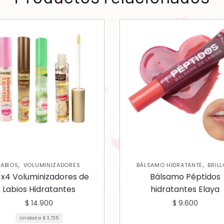
,
,
LABIOS
VOLUMINIZADORES
BÁLSAMO HIDRATANTE
BRIL
,
LABIOS
NUEVA COLECCIÓ
t x4 Voluminizadores de
Bálsamo Péptidos
Labios Hidratantes
hidratantes Elaya
$
14.900
$
9.600
Unidad a:
$
3.725