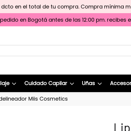
e dcto en el total de tu compra. Compra mínima 
 pedido en Bogotá antes de las 12:00 pm. recibes 
laje
Cuidado Capilar
Uñas
Accesor
 delineador Miis Cosmetics
Lip