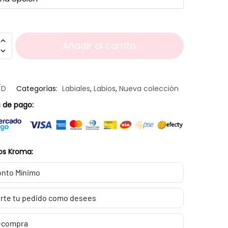
Añadir al carrito
/D
Categorías:
Labiales
,
Labios
,
Nueva colección
 de pago:
os Kroma:
nto Mínimo
rte tu pedido como desees
ecompra