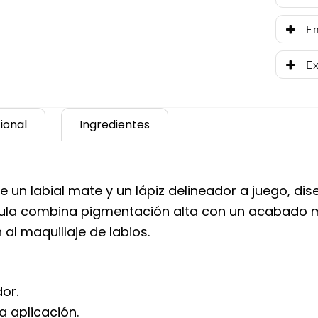
En
Ex
ional
Ingredientes
 un labial mate y un lápiz delineador a juego, dis
mula combina pigmentación alta con un acabado m
 al maquillaje de labios.
or.
 aplicación.