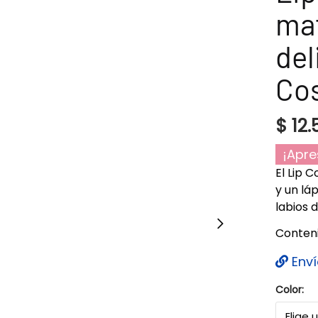
mat
del
Co
$
12.
¡Apre
El Lip 
y un lá
labios d
Contenid
Enví
Color: