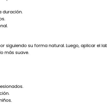
a duración.
os.
nal.
ador siguiendo su forma natural. Luego, aplicar el l
do más suave.
lesionados.
ción.
niños.