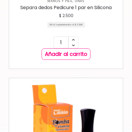
,
MANOS Y PIES
UÑAS
Separa dedos Pedicure 1 par en Silicona
$
2.500
Kit x2 separadedos a:
$
2.500
Añadir al carrito