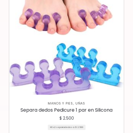
,
MANOS Y PIES
UÑAS
Separa dedos Pedicure 1 par en Silicona
$
2.500
Kit x2 separadedos a:
$
2.500