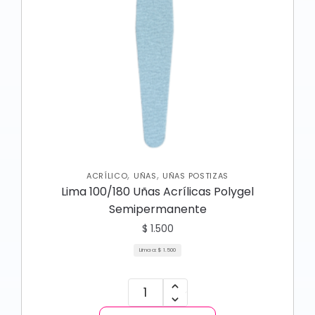
,
,
ACRÍLICO
UÑAS
UÑAS POSTIZAS
Lima 100/180 Uñas Acrílicas Polygel
Semipermanente
$
1.500
Lima a:
$
1.500