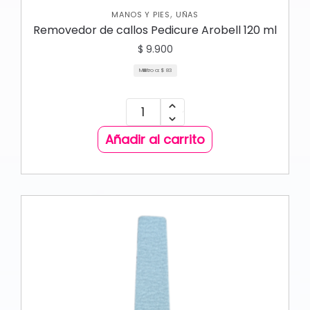
,
MANOS Y PIES
UÑAS
Removedor de callos Pedicure Arobell 120 ml
$
9.900
Mililitro a:
$
83
Añadir al carrito