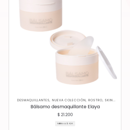
,
,
,
DESMAQUILLANTES
NUEVA COLECCIÓN
ROSTRO
SKIN
CARE FACIAL
Bálsamo desmaquillante Elaya
$
21.200
Mililitro a:
$
424