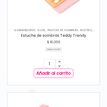
,
,
,
,
ILUMINADORES
OJOS
PALETAS DE SOMBRAS
ROSTRO
RUBORES
Estuche de sombras Teddy Trendy
$
16.000
Gramo a:
$
327
Añadir al carrito