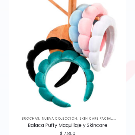
,
,
,
BROCHAS
NUEVA COLECCIÓN
SKIN CARE FACIAL
VARIEDADES
Balaca Puffy Maquillaje y Skincare
$
7.800