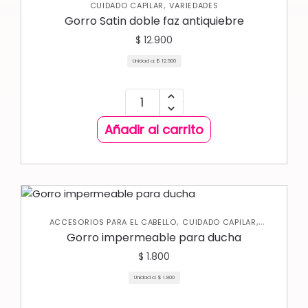
,
CUIDADO CAPILAR
VARIEDADES
Gorro Satin doble faz antiquiebre
$
12.900
Unidad a:
$
12.900
Añadir al carrito
,
,
ACCESORIOS PARA EL CABELLO
CUIDADO CAPILAR
VARIEDADES
Gorro impermeable para ducha
$
1.800
Unidad a:
$
1.800