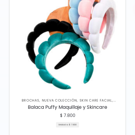
,
,
,
BROCHAS
NUEVA COLECCIÓN
SKIN CARE FACIAL
VARIEDADES
Balaca Puffy Maquillaje y Skincare
$
7.800
Unidad a:
$
7.800