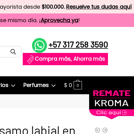
mayorista desde
$100.000.
Resuelve tus dudas aquí
ese mismo día. ¡
Aprovecha ya
!
+57 317 258 3590
Compra más, Ahorra más
ios
Perfumes
$
0
0
samo labial en