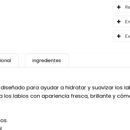
R
En
Ex
ional
ingredientes
, diseñado para ayudar a hidratar y suavizar los 
a los labios con apariencia fresca, brillante y có
os.
.