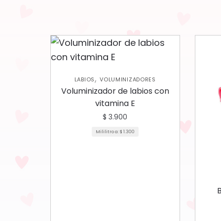
,
LABIOS
VOLUMINIZADORES
Voluminizador de labios con
vitamina E
$
3.900
Mililitro a:
$
1.300
B