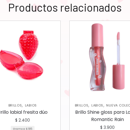
Productos relacionados
,
,
,
BRILLOS
LABIOS
BRILLOS
LABIOS
NUEVA COLE
rillo labial fresita dúo
Brillo Shine gloss para L
Romantic Rain
$
2.400
$
3.900
Gramo a:
$
185