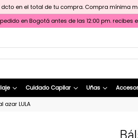
e dcto en el total de tu compra. Compra mínima 
 pedido en Bogotá antes de las 12:00 pm. recibes 
laje
Cuidado Capilar
Uñas
Accesor
al azar LULA
Bál