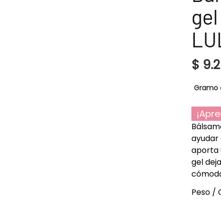
gel
LU
$
9.
Gramo 
¡Apre
Bálsamo
ayudar 
aporta 
gel deja
cómoda 
Peso / 