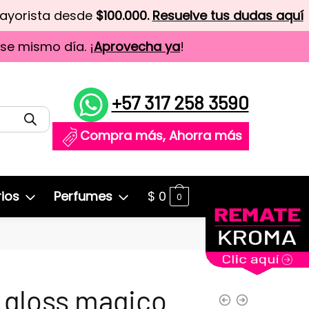
mayorista desde
$100.000.
Resuelve tus dudas aquí
ese mismo día. ¡
Aprovecha ya
!
+57 317 258 3590
Compra más, Ahorra más
ios
Perfumes
$
0
0
 gloss magico