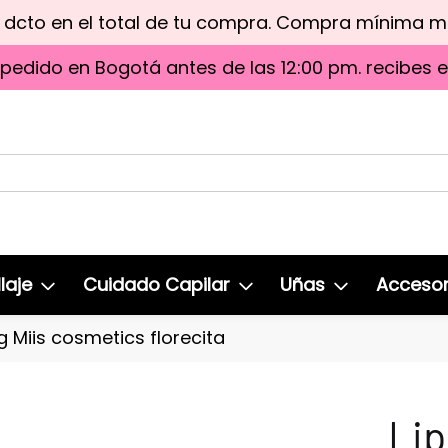
e dcto en el total de tu compra. Compra mínima 
 pedido en Bogotá antes de las 12:00 pm. recibes 
laje
Cuidado Capilar
Uñas
Accesor
 Miis cosmetics florecita
Lip