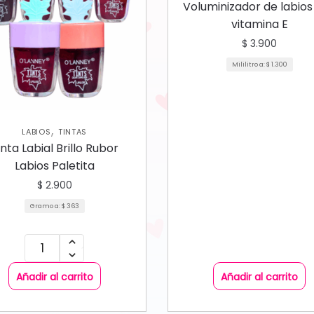
Voluminizador de labios
vitamina E
$
3.900
Mililitro a:
$
1.300
,
LABIOS
TINTAS
inta Labial Brillo Rubor
Labios Paletita
$
2.900
Gramo a:
$
363
Añadir al carrito
Añadir al carrito