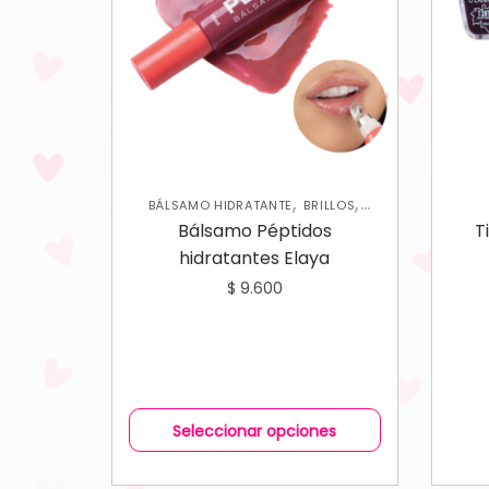
,
,
BÁLSAMO HIDRATANTE
BRILLOS
,
LABIOS
NUEVA COLECCIÓN
Bálsamo Péptidos
T
hidratantes Elaya
$
9.600
Seleccionar opciones