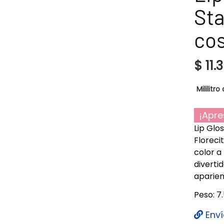
Sta
cos
$
11.
Mililitro 
¡Apre
Lip Glo
Floreci
color a
divertid
aparien
Peso: 7
Enví