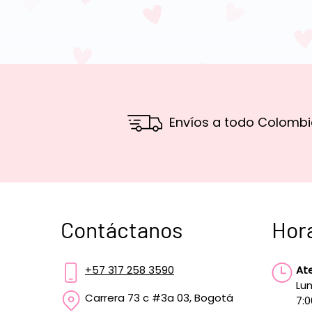
Envíos a todo Colombi
Contáctanos
Hor
+57 317 258 3590
At
Lun
Carrera 73 c #3a 03, Bogotá
7: