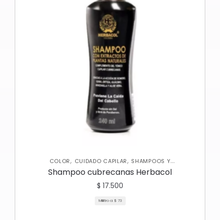
,
,
COLOR
CUIDADO CAPILAR
SHAMPOOS Y
ACONDICIONADORES
Shampoo cubrecanas Herbacol
$
17.500
Mililitro a:
$
73