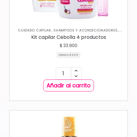
,
,
CUIDADO CAPILAR
SHAMPOOS Y ACONDICIONADORES
TRATAMIENTOS CAPILARES
Kit capilar Cebolla 4 productos
$
33.900
Unidad a:
$
8.475
Añadir al carrito