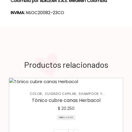
Colombia por ALIKLEAN S.A.S. Medellin Colombia
INVIMA:
NSOC20082-23CO
Productos relacionados
,
,
COLOR
CUIDADO CAPILAR
SHAMPOOS Y
ACONDICIONADORES
Tónico cubre canas Herbacol
$
20.250
Mililitro a:
$
84