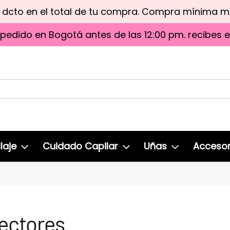
e dcto en el total de tu compra. Compra mínima 
 pedido en Bogotá antes de las 12:00 pm. recibes 
laje
Cuidado Capilar
Uñas
Accesor
ectores