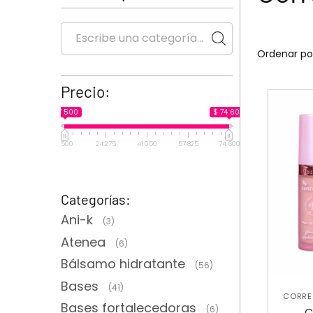
Precio:
$ 7 500
$ 74 600
7 500
24 275
41 050
57 825
74 600
Categorías:
Ani-k
(3)
Atenea
(6)
Bálsamo hidratante
(56)
Bases
(41)
CORRE
Bases fortalecedoras
(6)
C