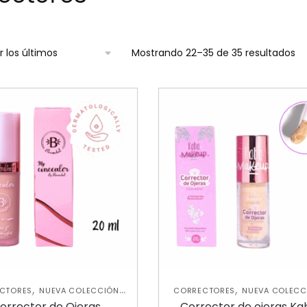
Mostrando 22–35 de 35 resultados
,
,
,
CTORES
NUEVA COLECCIÓN
CORRECTORES
NUEVA COLECC
ROSTRO
ROSTRO
orrector de Ojeras
Corrector de ojeras Ka