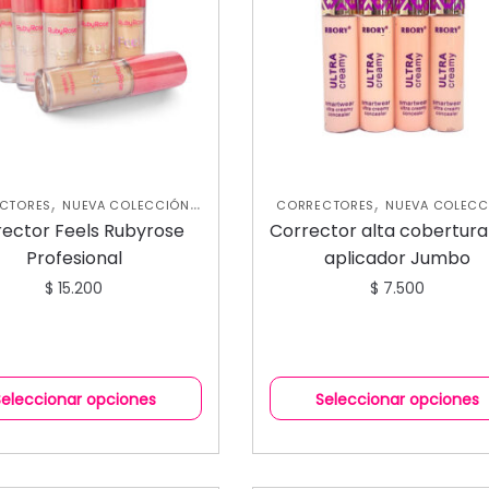
,
,
,
CTORES
NUEVA COLECCIÓN
CORRECTORES
NUEVA COLECC
,
,
OJOS
ROSTRO
OJOS
ROSTRO
rector Feels Rubyrose
Corrector alta cobertura
Profesional
aplicador Jumbo
$
15.200
$
7.500
Seleccionar opciones
Seleccionar opciones