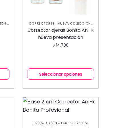
,
,
,
IÓN
CORRECTORES
NUEVA COLECCIÓN
ROSTRO
a
Corrector ojeras Bonita Ani-k
nueva presentación
$
14.700
Seleccionar opciones
,
,
BASES
CORRECTORES
ROSTRO