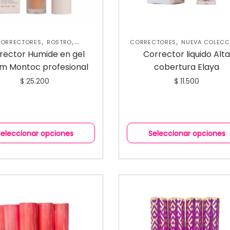
,
,
,
ORRECTORES
ROSTRO
CORRECTORES
NUEVA COLECC
UNCATEGORIZED
ROSTRO
rector Humide en gel
Corrector liquido Alt
m Montoc profesional
cobertura Elaya
$
25.200
$
11.500
Seleccionar opciones
Seleccionar opciones