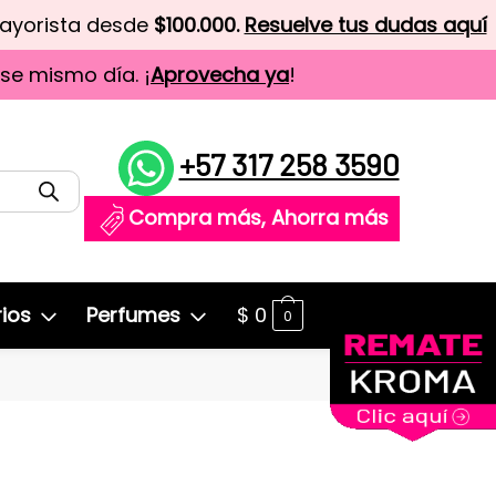
mayorista desde
$100.000.
Resuelve tus dudas aquí
ese mismo día. ¡
Aprovecha ya
!
+57 317 258 3590
Compra más, Ahorra más
ios
Perfumes
$
0
0