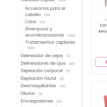
(492)
Accesorios para el
cabello
(69)
C
Color
(12)
Cor
Shampoos y
seru
acondicionadores
(259)
Tratamientos capilares
(290)
Delineador de cejas
(7)
Delineadores de ojos
(39)
Depilación corporal
(3)
Depilación facial
(8)
Desmaquillantes
(42)
Dilusor
(2)
Encrespadores
(21)