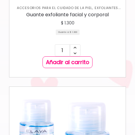
,
ACCESORIOS PARA EL CUIDADO DE LA PIEL
EXFOLIANTES
,
,
CORPORALES
JABONES Y EXFOLIANTES
SKIN CARE
Guante exfoliante facial y corporal
,
CORPORAL
SKIN CARE FACIAL
$
1.300
Guante a:
$
1.300
Añadir al carrito