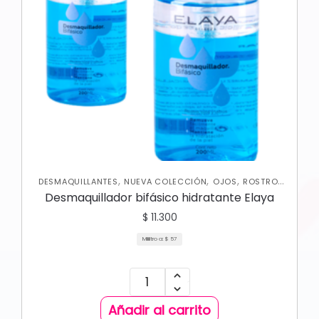
,
,
,
,
DESMAQUILLANTES
NUEVA COLECCIÓN
OJOS
ROSTRO
SKIN CARE FACIAL
Desmaquillador bifásico hidratante Elaya
$
11.300
Mililitro a:
$
57
Añadir al carrito