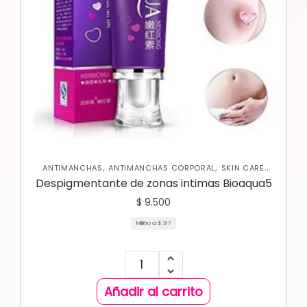
,
,
ANTIMANCHAS
ANTIMANCHAS CORPORAL
SKIN CARE
,
CORPORAL
SKIN CARE FACIAL
Despigmentante de zonas intimas Bioaqua5
$
9.500
Mililitro a:
$
317
Añadir al carrito