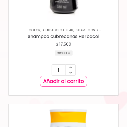
,
,
COLOR
CUIDADO CAPILAR
SHAMPOOS Y
ACONDICIONADORES
Shampoo cubrecanas Herbacol
$
17.500
Mililitro a:
$
73
Añadir al carrito