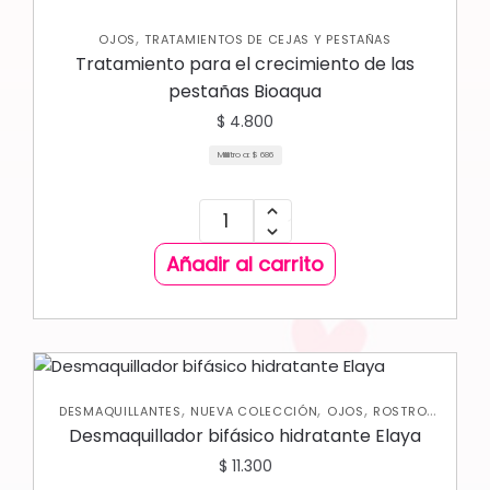
,
OJOS
TRATAMIENTOS DE CEJAS Y PESTAÑAS
Tratamiento para el crecimiento de las
pestañas Bioaqua
$
4.800
Mililitro a:
$
686
Añadir al carrito
,
,
,
,
DESMAQUILLANTES
NUEVA COLECCIÓN
OJOS
ROSTRO
SKIN CARE FACIAL
Desmaquillador bifásico hidratante Elaya
$
11.300