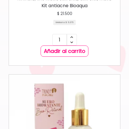
Kit antiacne Bioaqua
$
21.500
Unidad a:
$
5.375
Añadir al carrito