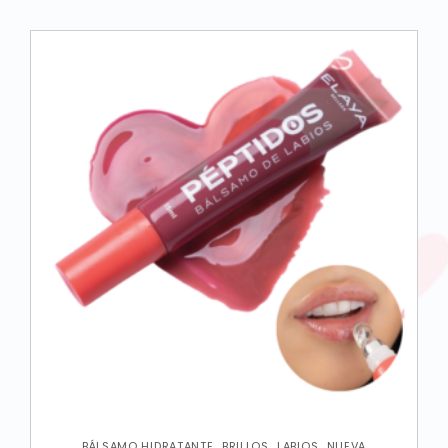
,
,
,
BÁLSAMO HIDRATANTE
BRILLOS
LABIOS
NUEVA