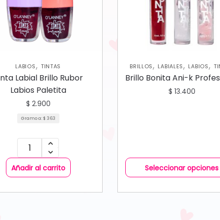
,
,
,
,
LABIOS
TINTAS
BRILLOS
LABIALES
LABIOS
T
inta Labial Brillo Rubor
Brillo Bonita Ani-k Profe
Labios Paletita
$
13.400
$
2.900
Gramo a:
$
363
Añadir al carrito
Seleccionar opciones