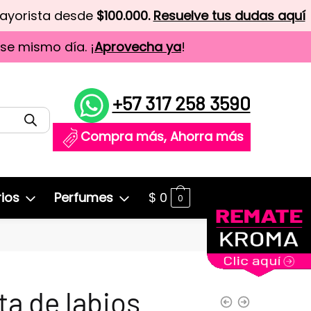
mayorista desde
$100.000.
Resuelve tus dudas aquí
ese mismo día. ¡
Aprovecha ya
!
+57 317 258 3590
Compra más, Ahorra más
ios
Perfumes
$
0
0
ta de labios