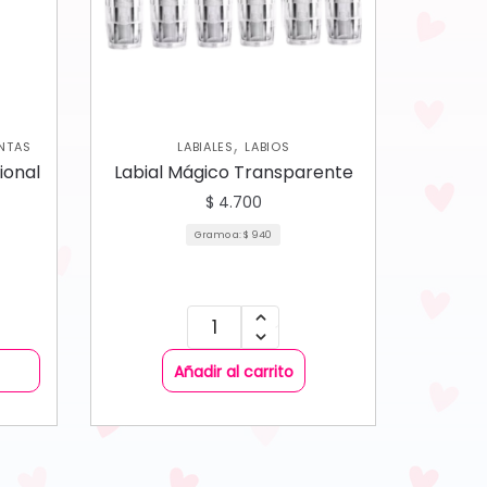
,
INTAS
LABIALES
LABIOS
sional
Labial Mágico Transparente
$
4.700
Gramo a:
$
940
Añadir al carrito