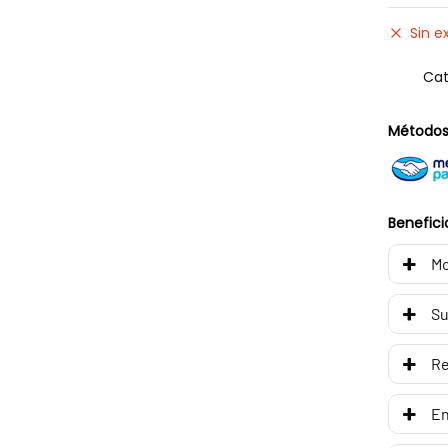
Sin e
Cat
Métodos
Benefici
Mo
Su
R
En