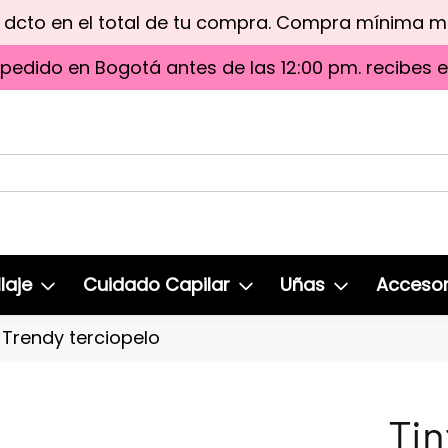
e dcto en el total de tu compra. Compra mínima 
 pedido en Bogotá antes de las 12:00 pm. recibes 
laje
Cuidado Capilar
Uñas
Accesor
a Trendy terciopelo
Tin