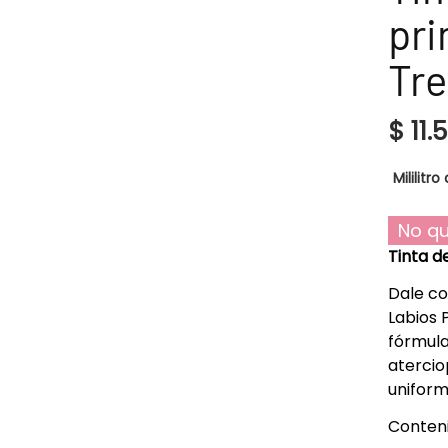
pri
Tre
$
11.
Mililitro 
No qu
Tinta d
Dale co
Labios 
fórmula
atercio
uniform
Conteni