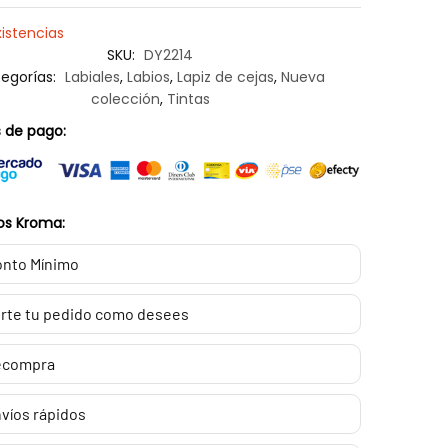
xistencias
SKU:
DY2214
egorías:
Labiales
,
Labios
,
Lapiz de cejas
,
Nueva
colección
,
Tintas
 de pago:
os Kroma:
nto Mínimo
rte tu pedido como desees
ecompra
víos rápidos