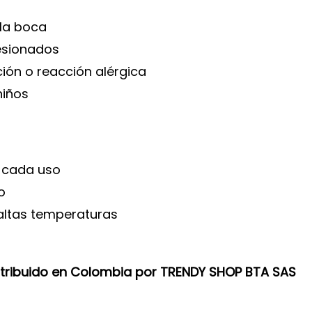
 la boca
lesionados
ción o reacción alérgica
niños
 cada uso
o
y altas temperaturas
stribuido en Colombia por TRENDY SHOP BTA SAS