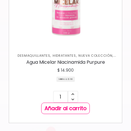
,
,
,
DESMAQUILLANTES
HIDRATANTES
NUEVA COLECCIÓN
,
ROSTRO
SKIN CARE FACIAL
Agua Micelar Niacinamida Purpure
$
14.900
Mililitro a:
$
68
Añadir al carrito