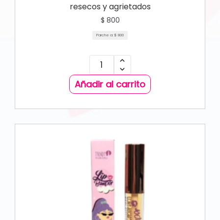
resecos y agrietados
$
800
Parche a:
$
800
Añadir al carrito