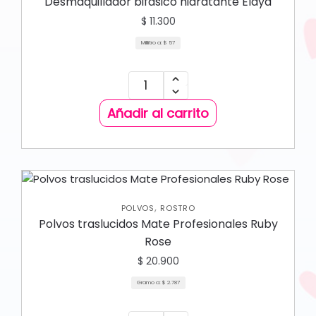
Desmaquillador bifásico hidratante Elaya
$
11.300
Mililitro a:
$
57
Añadir al carrito
,
POLVOS
ROSTRO
Polvos traslucidos Mate Profesionales Ruby
Rose
$
20.900
Gramo a:
$
2.787