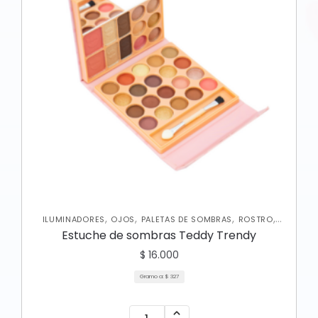
,
,
,
,
ILUMINADORES
OJOS
PALETAS DE SOMBRAS
ROSTRO
RUBORES
Estuche de sombras Teddy Trendy
$
16.000
Gramo a:
$
327