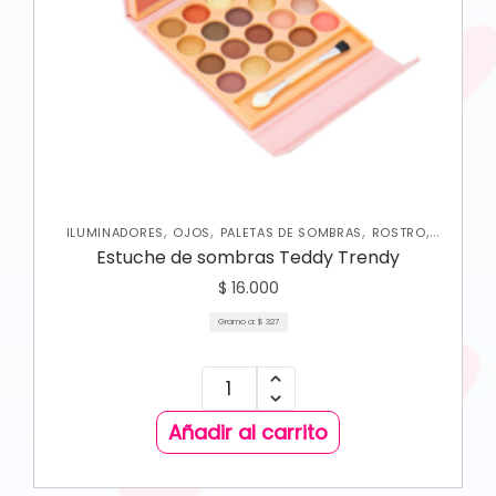
,
,
,
,
ILUMINADORES
OJOS
PALETAS DE SOMBRAS
ROSTRO
RUBORES
Estuche de sombras Teddy Trendy
$
16.000
Gramo a:
$
327
Añadir al carrito