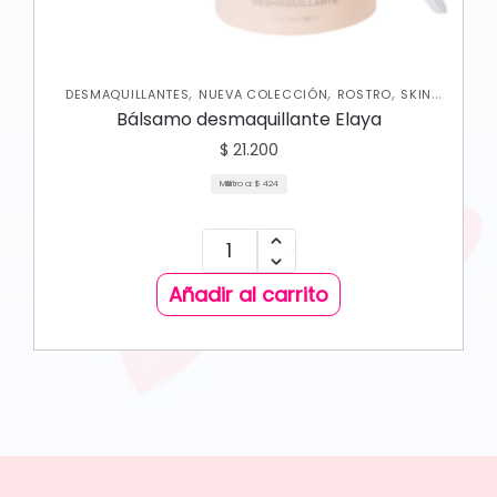
,
,
,
DESMAQUILLANTES
NUEVA COLECCIÓN
ROSTRO
SKIN
CARE FACIAL
Bálsamo desmaquillante Elaya
$
21.200
Mililitro a:
$
424
Añadir al carrito