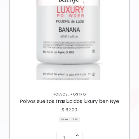
,
POLVOS
ROSTRO
Polvos sueltos traslucidos luxury ben Nye
$
6.300
Gramo a:
$
74