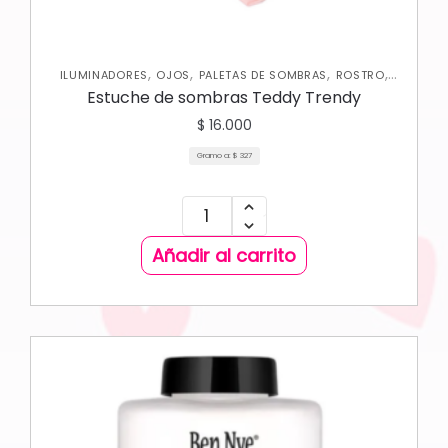
,
,
,
,
ILUMINADORES
OJOS
PALETAS DE SOMBRAS
ROSTRO
RUBORES
Estuche de sombras Teddy Trendy
$
16.000
Gramo a:
$
327
Añadir al carrito