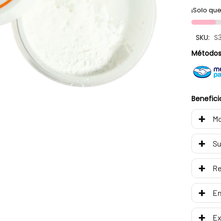
¡Solo que
SKU:
S
Métodos
Benefici
Mo
Su
R
En
Ex