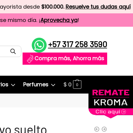
mayorista desde
$100.000.
Resuelve tus dudas aquí
ese mismo día. ¡
Aprovecha ya
!
+57 317 258 3590
Compra más, Ahorra más
ios
Perfumes
$
0
0
vo suelto