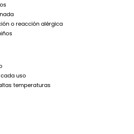
jos
ionada
ción o reacción alérgica
niños
o
 cada uso
y altas temperaturas