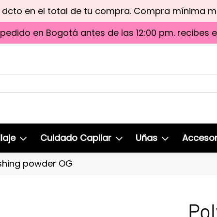
e dcto en el total de tu compra. Compra mínima 
 pedido en Bogotá antes de las 12:00 pm. recibes 
laje
Cuidado Capilar
Uñas
Accesor
nishing powder OG
Pol