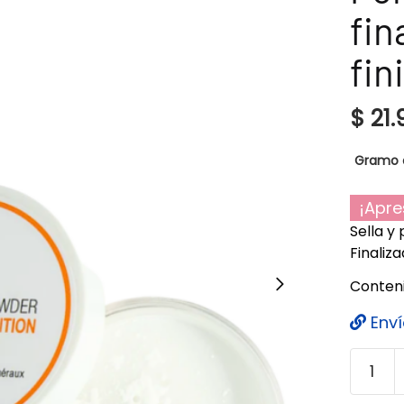
fin
fin
$
21.
Gramo 
¡Apre
Sella y
Finaliz
Conteni
Enví