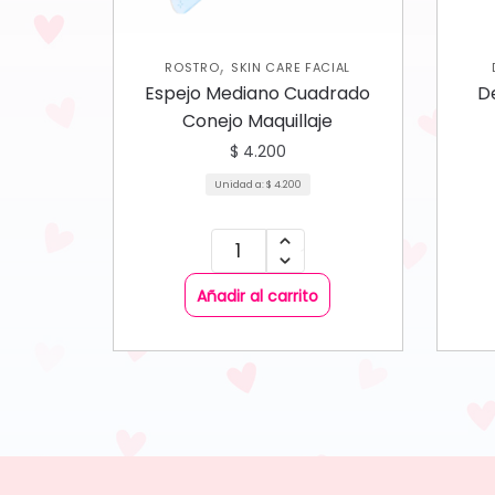
,
ROSTRO
SKIN CARE FACIAL
COL
Espejo Mediano Cuadrado
D
Conejo Maquillaje
$
4.200
Unidad a:
$
4.200
Añadir al carrito