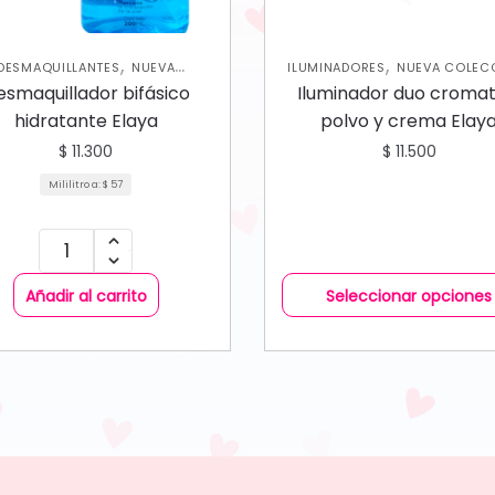
,
,
DESMAQUILLANTES
NUEVA
ILUMINADORES
NUEVA COLEC
,
,
,
ECCIÓN
OJOS
ROSTRO
SKIN
ROSTRO
esmaquillador bifásico
Iluminador duo cromat
CARE FACIAL
hidratante Elaya
polvo y crema Elay
$
11.300
$
11.500
Mililitro a:
$
57
Añadir al carrito
Seleccionar opciones