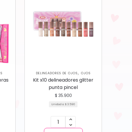
,
AS
DELINEADORES DE OJOS
OJOS
bras
Kit x10 delineadores glitter
punta pincel
$
35.900
Unidad a:
$
3.590