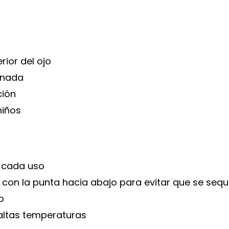
rior del ojo
ionada
ción
niños
 cada uso
 con la punta hacia abajo para evitar que se seq
o
y altas temperaturas