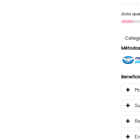
¡Solo que
Catego
Métodos
Benefici
Mo
Su
R
En