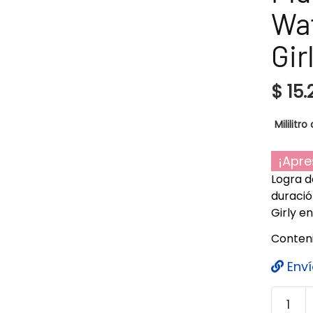
Wat
Gir
$
15.
Mililitro 
¡Apre
Logra d
duració
Girly e
Contenid
Enví