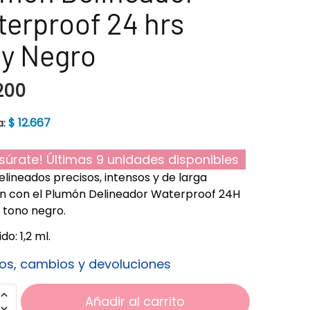
erproof 24 hrs
ly Negro
200
$
12.667
a:
súrate! Últimas 9 unidades disponibles
elineados precisos, intensos y de larga
n con el Plumón Delineador Waterproof 24H
n tono negro.
o: 1,2 ml.
os, cambios y devoluciones
Añadir al carrito