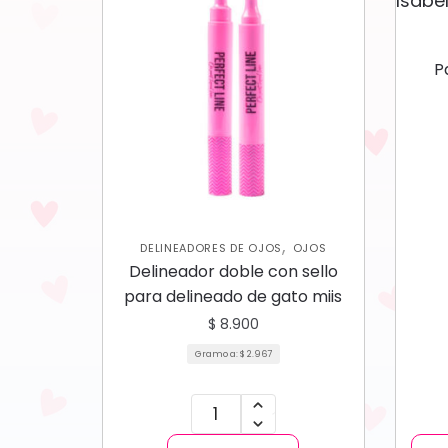
P
,
DELINEADORES DE OJOS
OJOS
Delineador doble con sello
para delineado de gato miis
$
8.900
Gramo a:
$
2.967