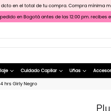
e dcto en el total de tu compra. Compra mínima 
 pedido en Bogotá antes de las 12:00 pm. recibes 
laje
Cuidado Capilar
Uñas
Accesor
 hrs Girly Negro
Pl