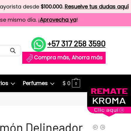
mayorista desde
$100.000.
Resuelve tus dudas aquí
ese mismo día. ¡
Aprovecha ya
!
+57 317 258 3590
Compra más, Ahorra más
ios
Perfumes
$
0
0
umón Delineador