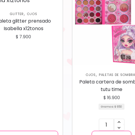
,
GLITTER
OJOS
aleta glitter prensado
Isabella x12tonos
$
7.900
,
OJOS
PALETAS DE SOMBR
Paleta cartera de som
tutu time
$
16.900
Gramo a:
$
650