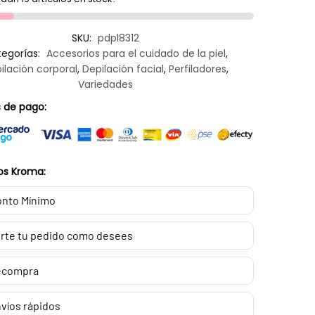
SKU:
pdpl8312
egorías:
Accesorios para el cuidado de la piel
,
ilación corporal
,
Depilación facial
,
Perfiladores
,
Variedades
 de pago:
os Kroma:
nto Mínimo
rte tu pedido como desees
ecompra
víos rápidos