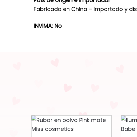
País de origen e importador
:
Fabricado en China – Importado y di
INVIMA: No