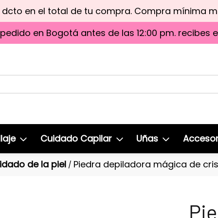
e dcto en el total de tu compra. Compra mínima 
 pedido en Bogotá antes de las 12:00 pm. recibes 
laje
Cuidado Capilar
Uñas
Accesor
idado de la piel
Piedra depiladora mágica de cris
/
Pie