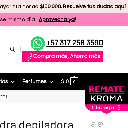
mayorista desde
$100.000.
Resuelve tus dudas aquí
ese mismo día. ¡
Aprovecha ya
!
+57 317 258 3590
Compra más, Ahorra más
ios
Perfumes
$
0
0
tal
dra depiladora