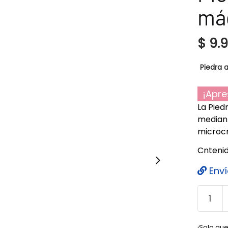
mág
$
9.
Piedra a
¡Apre
La Pied
mediant
microcr
Cntenid
Enví
¡Solo que