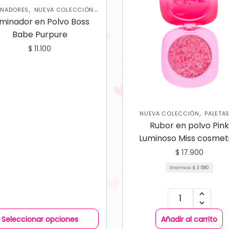
,
,
INADORES
NUEVA COLECCIÓN
,
,
AS DE SOMBRAS
PERFILADORES
uminador en Polvo Boss
ROSTRO
Babe Purpure
$
11.100
,
NUEVA COLECCIÓN
PALETAS
,
,
SOMBRAS
PERFILADORES
RO
Rubor en polvo Pink
RUBORES
Luminoso Miss cosmet
$
17.900
Gramo a:
$
3.580
Seleccionar opciones
Añadir al carrito