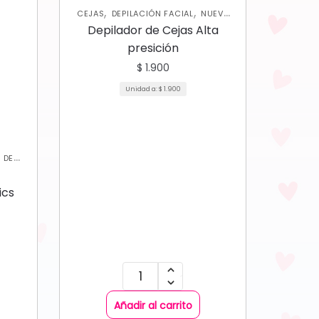
,
,
CEJAS
DEPILACIÓN FACIAL
NUEVA
,
,
,
COLECCIÓN
OJOS
PERFILADORES
Depilador de Cejas Alta
UNCATEGORIZED
presición
$
1.900
Unidad a:
$
1.900
 DE
,
STRO
ics
Añadir al carrito