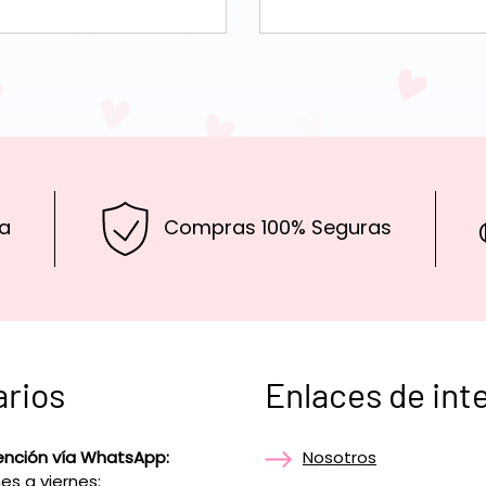
a
Compras 100% Seguras
arios
Enlaces de int
ención vía WhatsApp:
Nosotros
es a viernes: