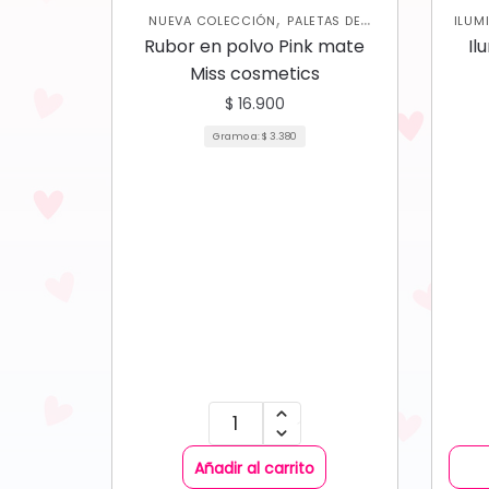
,
NUEVA COLECCIÓN
PALETAS DE
ILUM
,
,
,
SOMBRAS
PERFILADORES
ROSTRO
PALET
Rubor en polvo Pink mate
Il
RUBORES
Miss cosmetics
$
16.900
Gramo a:
$
3.380
Añadir al carrito