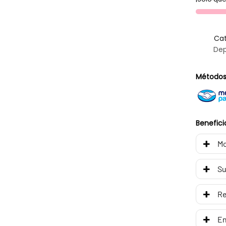
Cat
Dep
Métodos
Benefici
Mo
Su
R
En