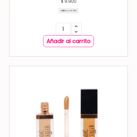
$
9.900
Mililitro a:
$
660
Añadir al carrito