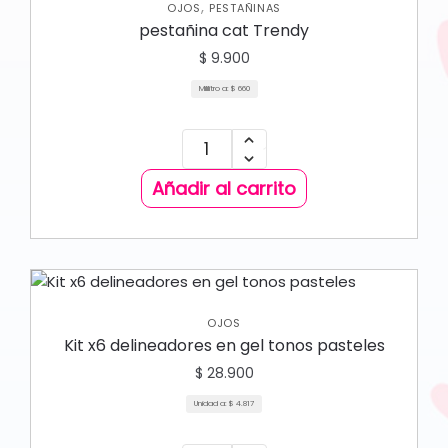
,
OJOS
PESTAÑINAS
pestañina cat Trendy
$
9.900
Mililitro a:
$
660
Añadir al carrito
OJOS
Kit x6 delineadores en gel tonos pasteles
$
28.900
Unidad a:
$
4.817