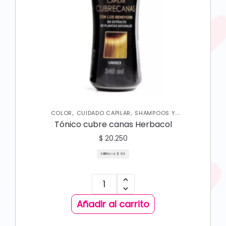
,
,
COLOR
CUIDADO CAPILAR
SHAMPOOS Y
ACONDICIONADORES
Tónico cubre canas Herbacol
$
20.250
Mililitro a:
$
84
Añadir al carrito