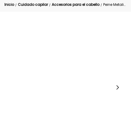
Inicio
Cuidado capilar
Accesorios para el cabello
Peine Metalico Liendres Piojos
/
/
/