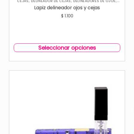
,
,
,
CEJAS
DELINEADOR DE CEJAS
DELINEADORES DE OJOS
OJOS
Lapiz delineador ojos y cejas
$
1.100
Seleccionar opciones