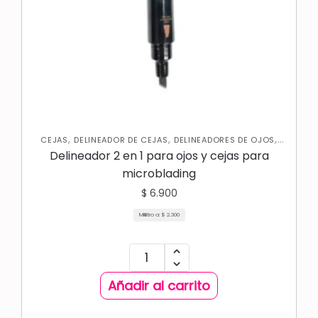
,
,
,
CEJAS
DELINEADOR DE CEJAS
DELINEADORES DE OJOS
OJOS
Delineador 2 en 1 para ojos y cejas para
microblading
$
6.900
Mililitro a:
$
2.300
Añadir al carrito