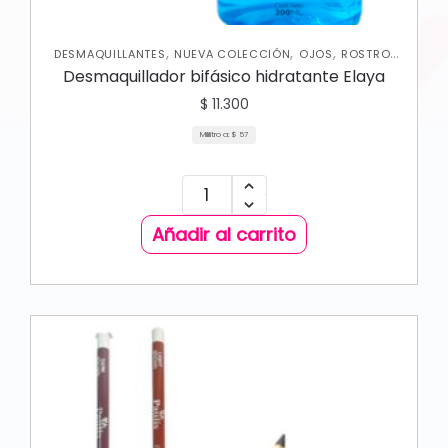
,
,
,
,
DESMAQUILLANTES
NUEVA COLECCIÓN
OJOS
ROSTRO
SKIN CARE FACIAL
Desmaquillador bifásico hidratante Elaya
$
11.300
Mililitro a:
$
57
Añadir al carrito