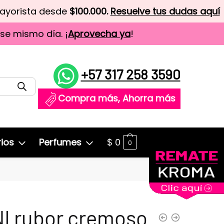
mayorista desde
$100.000.
Resuelve tus dudas aquí
ese mismo día. ¡
Aprovecha ya
!
+57 317 258 3590
Compra más, Ahorra más
ios
Perfumes
$
0
0
I rubor cremoso