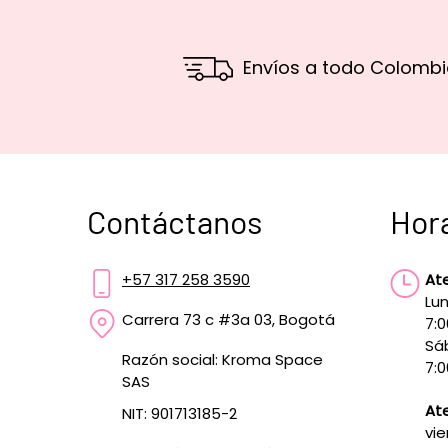
Envíos a todo Colombi
Contáctanos
Hor
+57 317 258 3590
At
Lun
Carrera 73 c #3a 03, Bogotá
7:
Sá
Razón social: Kroma Space
7:0
SAS
Ate
NIT: 901713185-2
vie