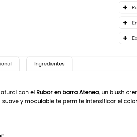
R
En
Ex
ional
Ingredientes
natural con el
Rubor en barra Atenea
, un blush cr
 suave y modulable te permite intensificar el col
n.