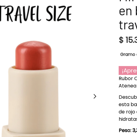
en 
tra
$
15.
Gramo 
¡Apre
Rubor 
Atenea 
Descubr
esta ba
de rojo 
hidrata
Peso: 3,