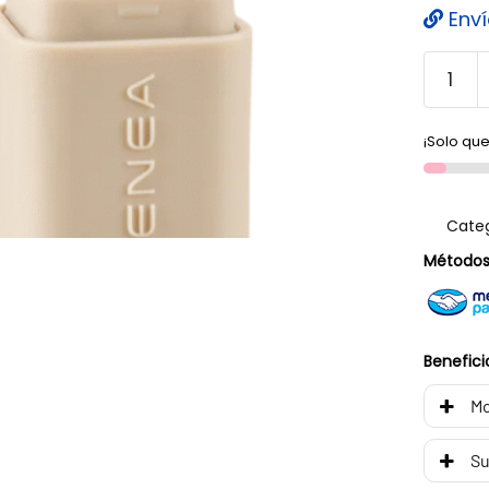
Enví
¡Solo que
Categ
Métodos
Benefici
Mo
Su