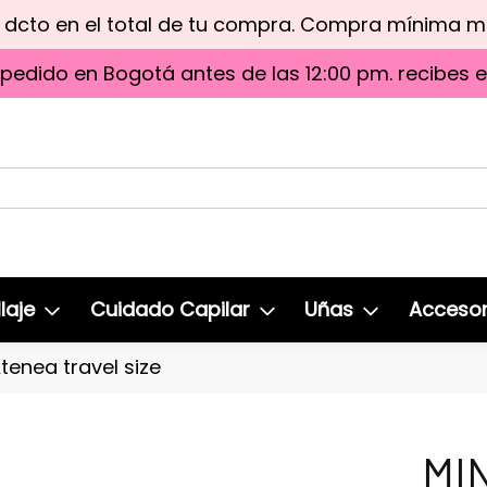
e dcto en el total de tu compra. Compra mínima 
 pedido en Bogotá antes de las 12:00 pm. recibes 
laje
Cuidado Capilar
Uñas
Accesor
tenea travel size
MIN