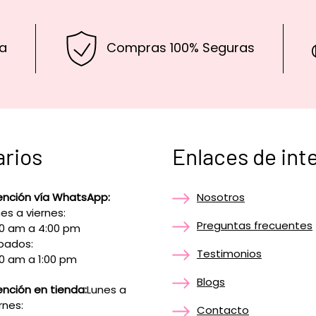
a
Compras 100% Seguras
arios
Enlaces de int
ención vía WhatsApp:
Nosotros
es a viernes:
Preguntas frecuentes
00 am a 4:00 pm
bados:
Testimonios
0 am a 1:00 pm
Blogs
nción en tienda:
Lunes a
rnes:
Contacto