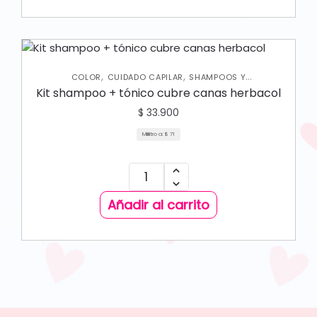
,
,
COLOR
CUIDADO CAPILAR
SHAMPOOS Y
ACONDICIONADORES
Kit shampoo + tónico cubre canas herbacol
$
33.900
Mililitro a:
$
71
Añadir al carrito