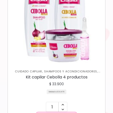
,
,
CUIDADO CAPILAR
SHAMPOOS Y ACONDICIONADORES
TRATAMIENTOS CAPILARES
Kit capilar Cebolla 4 productos
$
33.900
Unidad a:
$
8.475