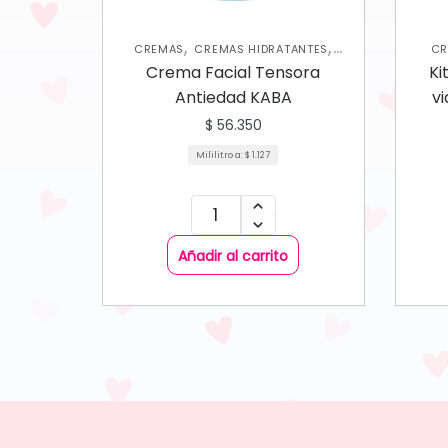
,
,
CREMAS
CREMAS HIDRATANTES
CR
,
,
HIDRATANTES
NUEVA COLECCIÓN
CO
Crema Facial Tensora
Ki
SKIN CARE FACIAL
Antiedad KABA
vi
$
56.350
Mililitro a:
$
1.127
Añadir al carrito