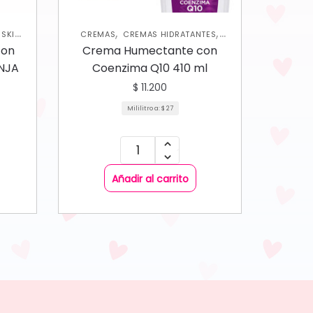
,
,
,
SKIN
CREMAS
CREMAS HIDRATANTES
,
HIDRATANTES CORPORALES
NUEVA
con
Crema Humectante con
,
COLECCIÓN
SKIN CARE CORPORAL
NJA
Coenzima Q10 410 ml
$
11.200
Mililitro a:
$
27
Añadir al carrito