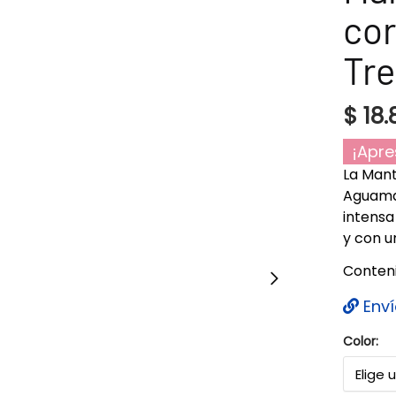
cor
Tr
$
18.
¡Apre
La Mant
Aguamar
intensa
y con u
Conteni
Enví
Color: