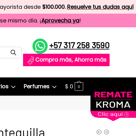
mayorista desde
$100.000.
Resuelve tus dudas aquí
ese mismo día. ¡
Aprovecha ya
!
+57 317 258 3590
Compra más, Ahorra más
ios
Perfumes
$
0
0
tequilla