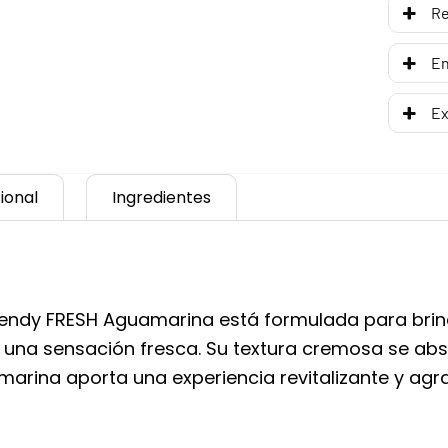
R
En
Ex
ional
Ingredientes
rendy FRESH Aguamarina está formulada para brin
on una sensación fresca. Su textura cremosa se ab
arina aporta una experiencia revitalizante y agra