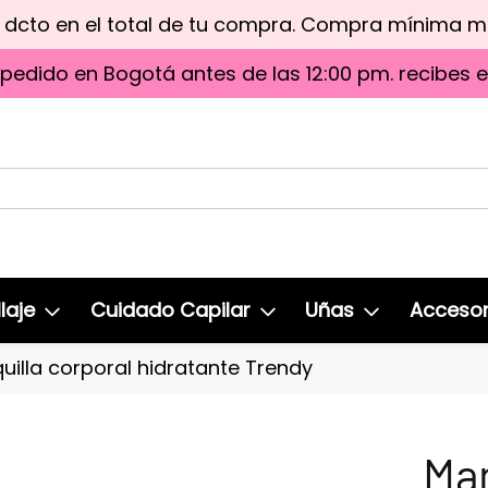
e dcto en el total de tu compra. Compra mínima 
 pedido en Bogotá antes de las 12:00 pm. recibes 
laje
Cuidado Capilar
Uñas
Accesor
uilla corporal hidratante Trendy
Man