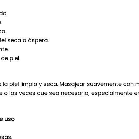
da.
.
sa.
iel seca o áspera.
nte.
de piel.
la piel limpia y seca. Masajear suavemente con m
e o las veces que sea necesario, especialmente e
e uso
osas.