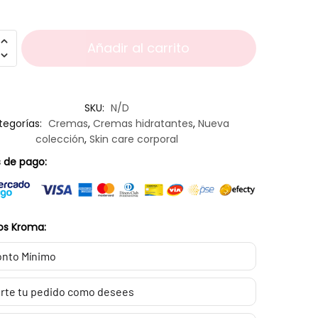
Añadir al carrito
SKU:
N/D
tegorías:
Cremas
,
Cremas hidratantes
,
Nueva
colección
,
Skin care corporal
 de pago:
os Kroma:
nto Mínimo
rte tu pedido como desees