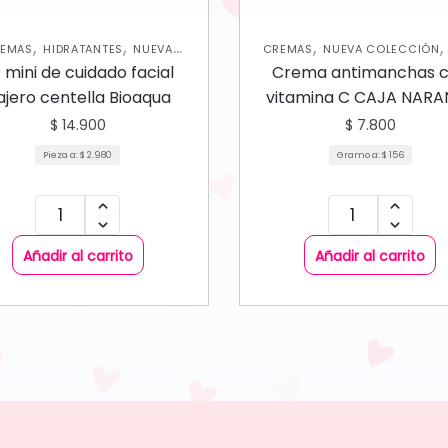
,
,
,
EMAS
HIDRATANTES
NUEVA
CREMAS
NUEVA COLECCIÓN
,
LECCIÓN
SKIN CARE FACIAL
CARE FACIAL
t mini de cuidado facial
Crema antimanchas 
ajero centella Bioaqua
vitamina C CAJA NARA
$
14.900
$
7.800
Pieza a:
$
2.980
Gramo a:
$
156
Añadir al carrito
Añadir al carrito