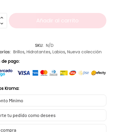
Añadir al carrito
SKU:
N/D
orías:
Brillos
,
Hidratantes
,
Labios
,
Nueva colección
 de pago:
os Kroma:
nto Mínimo
rte tu pedido como desees
ecompra