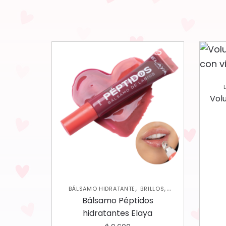
Vol
,
,
BÁLSAMO HIDRATANTE
BRILLOS
,
LABIOS
NUEVA COLECCIÓN
Bálsamo Péptidos
hidratantes Elaya