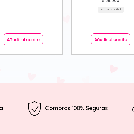
$
25.900
Gramo a:
$
648
Añadir al carrito
Añadir al carrito
a
Compras 100% Seguras