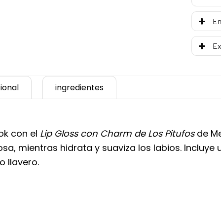
En
Ex
ional
ingredientes
ook con el
Lip Gloss con Charm de Los Pitufos
de Mel
a, mientras hidrata y suaviza los labios. Incluy
 llavero.