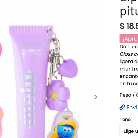
pit
$
18.
¡Apre
Dale un
Gloss c
ligera 
mientras
encant
en tu c
Peso / 
Enví
Tono: