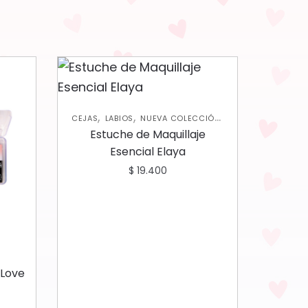
,
,
,
CEJAS
LABIOS
NUEVA COLECCIÓN
,
OJOS
PALETAS DE SOMBRAS
Estuche de Maquillaje
Esencial Elaya
$
19.400
I Love