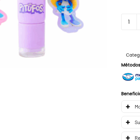
Categ
Métodos
Benefici
Mo
Su
R