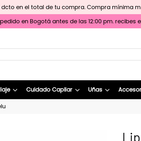
e dcto en el total de tu compra. Compra mínima 
 pedido en Bogotá antes de las 12:00 pm. recibes 
laje
Cuidado Capilar
Uñas
Accesor
lu
Lip