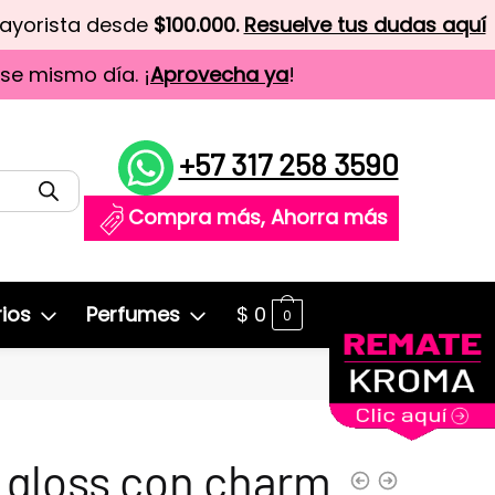
mayorista desde
$100.000.
Resuelve tus dudas aquí
ese mismo día. ¡
Aprovecha ya
!
+57 317 258 3590
Compra más, Ahorra más
ios
Perfumes
$
0
0
 gloss con charm