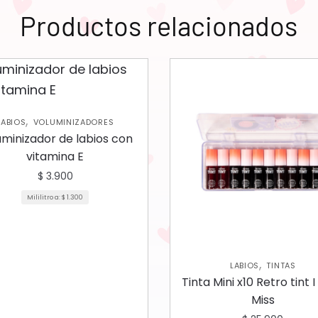
Productos relacionados
,
LABIOS
VOLUMINIZADORES
uminizador de labios con
vitamina E
$
3.900
Mililitro a:
$
1.300
,
LABIOS
TINTAS
Tinta Mini x10 Retro tint 
Miss