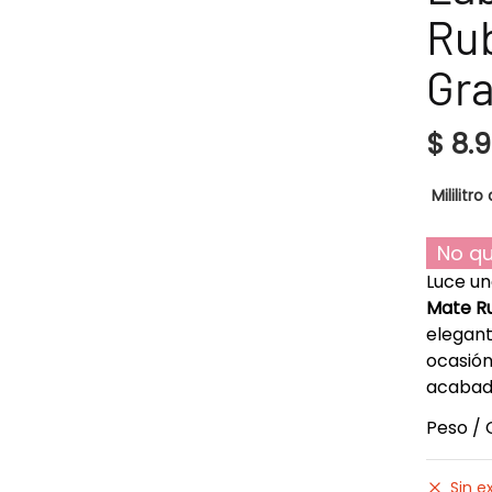
Ru
Gra
$
8.
Mililitro 
No qu
Luce un
Mate Ru
elegant
ocasión
acabado
Peso / 
Sin e