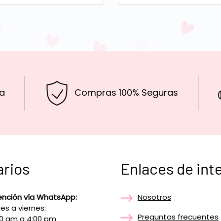
a
Compras 100% Seguras
arios
Enlaces de int
ención vía WhatsApp:
Nosotros
es a viernes:
Preguntas frecuentes
00 am a 4:00 pm