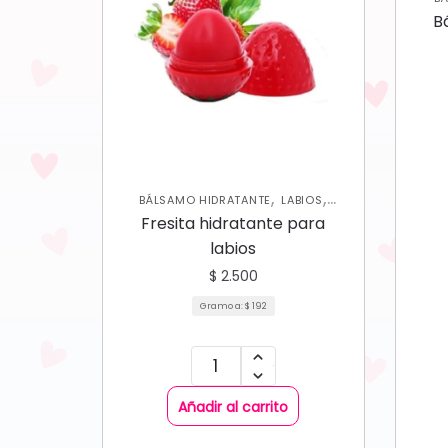
B
,
,
BÁLSAMO HIDRATANTE
LABIOS
MAKEUP PARA NIÑAS
Fresita hidratante para
labios
$
2.500
Gramo a:
$
192
Añadir al carrito