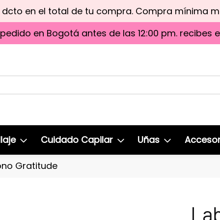
e dcto en el total de tu compra. Compra mínima 
 pedido en Bogotá antes de las 12:00 pm. recibes 
laje
Cuidado Capilar
Uñas
Accesor
ono Gratitude
Lab