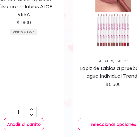
álsamo de labios ALOE
VERA
$
1.900
Gramo a:
$
594
,
LABIALES
LABIOS
Lapiz de Labios a prueb
agua Individual Tren
$
5.600
Añadir al carrito
Seleccionar opciones