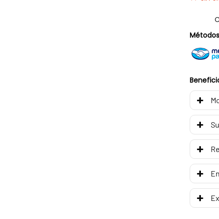
C
Métodos
Benefici
Mo
Su
R
En
Ex