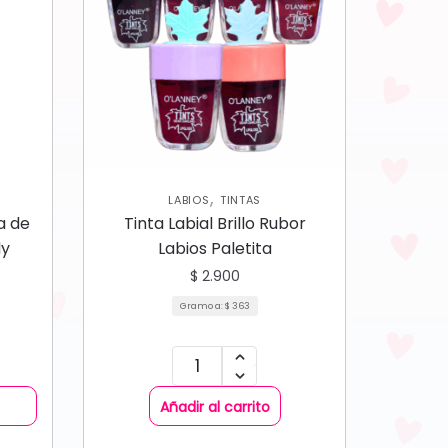
,
LABIOS
TINTAS
a de
Tinta Labial Brillo Rubor
dy
Labios Paletita
$
2.900
Gramo a:
$
363
Añadir al carrito