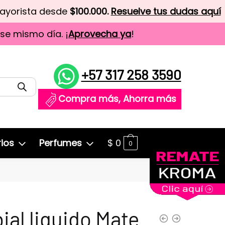
mayorista desde
$100.000.
Resuelve tus dudas aquí
ese mismo día. ¡
Aprovecha ya
!
+57 317 258 3590
Compra más, Ahorra más
ios
Perfumes
$
0
0
ial liquido Mate