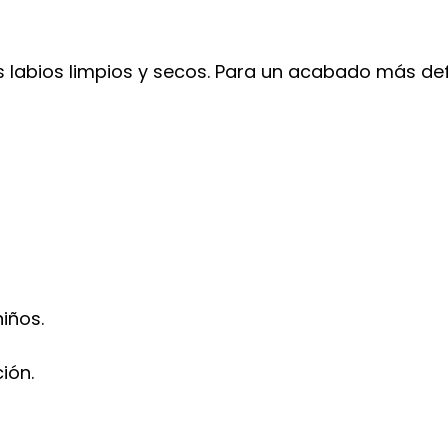
os labios limpios y secos. Para un acabado más de
iños.
ión.