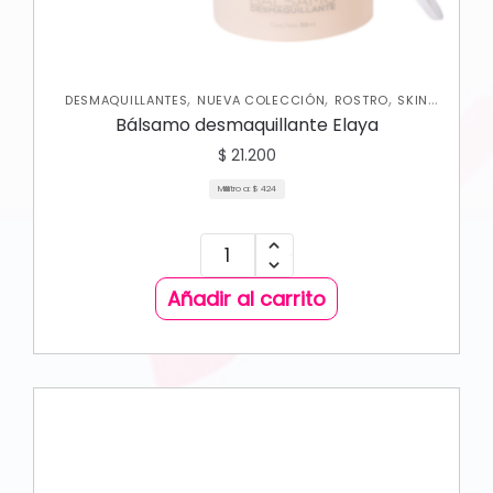
,
,
,
DESMAQUILLANTES
NUEVA COLECCIÓN
ROSTRO
SKIN
CARE FACIAL
Bálsamo desmaquillante Elaya
$
21.200
Mililitro a:
$
424
Añadir al carrito