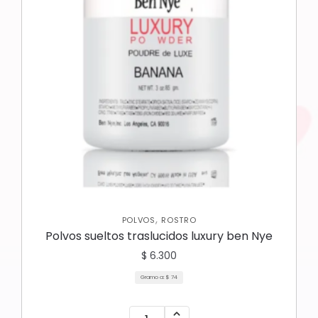
,
POLVOS
ROSTRO
Polvos sueltos traslucidos luxury ben Nye
$
6.300
Gramo a:
$
74